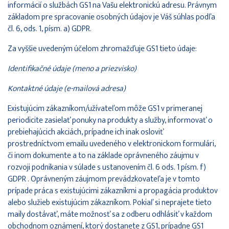
informácií o službách GS1 na Vašu elektronickú adresu. Právnym
základom pre spracovanie osobných údajov je Váš súhlas podľa
čl. 6, ods. 1, písm. a) GDPR.
Za vyššie uvedeným účelom zhromažďuje GS1 tieto údaje:
Identifikačné údaje (meno a priezvisko)
Kontaktné údaje (e-mailová adresa)
Existujúcim zákazníkom/užívateľom môže GS1 v primeranej
periodicite zasielať ponuky na produkty a služby, informovať o
prebiehajúcich akciách, prípadne ich inak osloviť
prostredníctvom emailu uvedeného v elektronickom formulári,
či inom dokumente a to na základe oprávneného záujmu v
rozvoji podnikania v súlade s ustanovením čl. 6 ods. 1 písm. f)
GDPR . Oprávneným záujmom prevádzkovateľa je v tomto
prípade práca s existujúcimi zákazníkmi a propagácia produktov
alebo služieb existujúcim zákazníkom. Pokiaľ si neprajete tieto
maily dostávať, máte možnosť sa z odberu odhlásiť v každom
obchodnom oznámení, ktorý dostanete z GS1, prípadne GS1