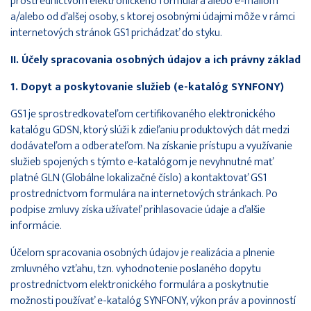
prostredníctvom elektronického formulára alebo e-mailom
a/alebo od ďalšej osoby, s ktorej osobnými údajmi môže v rámci
internetových stránok GS1 prichádzať do styku.
II. Účely spracovania osobných údajov a ich právny základ
1. Dopyt a poskytovanie služieb (e-katalóg SYNFONY)
GS1 je sprostredkovateľom certifikovaného elektronického
katalógu GDSN, ktorý slúži k zdieľaniu produktových dát medzi
dodávateľom a odberateľom. Na získanie prístupu a využívanie
služieb spojených s týmto e-katalógom je nevyhnutné mať
platné GLN (Globálne lokalizačné číslo) a kontaktovať GS1
prostredníctvom formulára na internetových stránkach. Po
podpise zmluvy získa užívateľ prihlasovacie údaje a ďalšie
informácie.
Účelom spracovania osobných údajov je realizácia a plnenie
zmluvného vzťahu, tzn. vyhodnotenie poslaného dopytu
prostredníctvom elektronického formulára a poskytnutie
možnosti používať e-katalóg SYNFONY, výkon práv a povinností