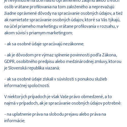
je nevyhnutné na účel nášho oprávneného záujmu alebo tretích
osôb vrátane profilovania na tom založeného a neprevažujú
žiadne oprávnené dôvody na spracúvanie osobných údajov, a tiež
ak namietate spracúvanie osobných údajov, ktoré sa Vás týkajú,
na účel priameho marketingu vrátane profilovania v rozsahu, v
akom súvisí s priamym marketingom;
- ak sa osobné údaje spracúvajú nezákonne;
- ak je dôvodom pre výmaz splnenie povinnosti podľa Zákona,
GDPR, osobitného predpisu alebo medzinárodnej zmluvy, ktorou
je Slovenská republika viazaná;
- ak sa osobné údaje získali v súvislosti s ponukou služieb
informačnej spoločnosti.
V niektorých prípadoch je však Vaše právo obmedzené, a to
najmä v prípadoch, ak je spracúvanie osobných údajov potrebné:
- na uplatnenie práva na slobodu prejavu alebo práva na
informácie;