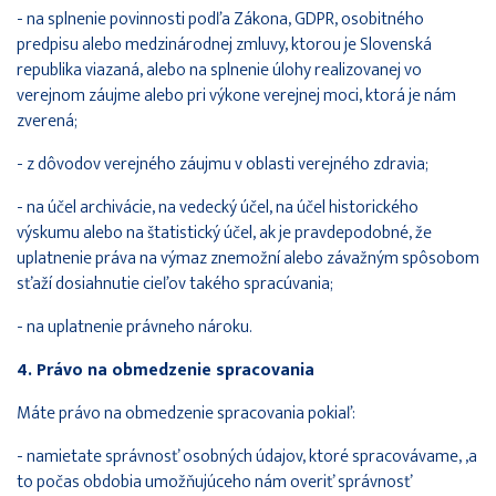
- na splnenie povinnosti podľa Zákona, GDPR, osobitného
predpisu alebo medzinárodnej zmluvy, ktorou je Slovenská
republika viazaná, alebo na splnenie úlohy realizovanej vo
verejnom záujme alebo pri výkone verejnej moci, ktorá je nám
zverená;
- z dôvodov verejného záujmu v oblasti verejného zdravia;
- na účel archivácie, na vedecký účel, na účel historického
výskumu alebo na štatistický účel, ak je pravdepodobné, že
uplatnenie práva na výmaz znemožní alebo závažným spôsobom
sťaží dosiahnutie cieľov takého spracúvania;
- na uplatnenie právneho nároku.
4. Právo na obmedzenie spracovania
Máte právo na obmedzenie spracovania pokiaľ:
- namietate správnosť osobných údajov, ktoré spracovávame, ,a
to počas obdobia umožňujúceho nám overiť správnosť