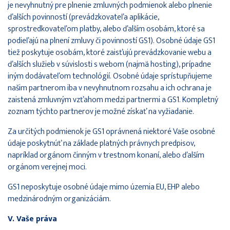
je nevyhnutný pre plnenie zmluvných podmienok alebo plnenie
ďalších povinností (prevádzkovateľa aplikácie,
sprostredkovateľom platby, alebo ďalším osobám, ktoré sa
podieľajú na plnení zmluvy či povinností GS1). Osobné údaje GS1
tiež poskytuje osobám, ktoré zaisťujú prevádzkovanie webu a
ďalších služieb v súvislosti s webom (najmä hosting), prípadne
iným dodávateľom technológií. Osobné údaje sprístupňujeme
našim partnerom iba v nevyhnutnom rozsahu a ich ochrana je
zaistená zmluvným vzťahom medzi partnermi a GS1. Kompletný
zoznam týchto partnerov je možné získať na vyžiadanie.
Za určitých podmienok je GS1 oprávnená niektoré Vaše osobné
údaje poskytnúť na základe platných právnych predpisov,
napríklad orgánom činným v trestnom konaní, alebo ďalším
orgánom verejnej moci.
GS1 neposkytuje osobné údaje mimo územia EU, EHP alebo
medzinárodným organizáciám.
V. Vaše práva