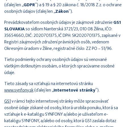
(ďalej len „
GDPR
“) a § 19 a § 20 zákona č. 18/2018 Z.z. o ochrane
osobných údajov (ďalej len „
Zákon
“).
Prevádzkovateľom osobných údajov je záujmové združenie
GS1
SLOVAKIA
so sídlom Nanterská 3721/23, 010 08 Žilina, IČO:
35654660, DIČ: 2020701375, IČ DPH: SK2020701375, zapísané v
Registri záujmových združení právnických osôb, vedenom
Okresným úradom v Žiline, registračné číslo: ZZ PO – 51/96.
Tieto podmienky ochrany osobných údajov sú venované
všetkým dotknutým osobám, o ktorých spracúvame osobné
údaje.
Tieto zásady sa vzťahujú na internetovú stránku
www.synfony.sk
(ďalej len „
Internetové stránky
“).
GS1
v rámci tejto internetovej stránky môže spracovávať
osobné údaje získané od osoby, ktorá urobila ponuku, ktorá sa
vzťahuje k e-katalógu SYNFONY a/alebo je užívateľom e-
katalógu SYNFONY, a/alebo od osoby, ktorá GS1 zaslala dotaz