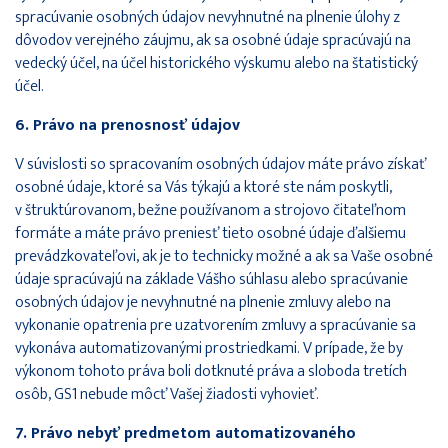
spracúvanie osobných údajov nevyhnutné na plnenie úlohy z
dôvodov verejného záujmu, ak sa osobné údaje spracúvajú na
vedecký účel, na účel historického výskumu alebo na štatistický
účel.
6. Právo na prenosnosť údajov
V súvislosti so spracovaním osobných údajov máte právo získať
osobné údaje, ktoré sa Vás týkajú a ktoré ste nám poskytli,
v štruktúrovanom, bežne používanom a strojovo čitateľnom
formáte a máte právo preniesť tieto osobné údaje ďalšiemu
prevádzkovateľovi, ak je to technicky možné a ak sa Vaše osobné
údaje spracúvajú na základe Vášho súhlasu alebo spracúvanie
osobných údajov je nevyhnutné na plnenie zmluvy alebo na
vykonanie opatrenia pre uzatvorením zmluvy a spracúvanie sa
vykonáva automatizovanými prostriedkami. V prípade, že by
výkonom tohoto práva boli dotknuté práva a sloboda tretích
osôb, GS1 nebude môcť Vašej žiadosti vyhovieť.
7. Právo nebyť predmetom automatizovaného