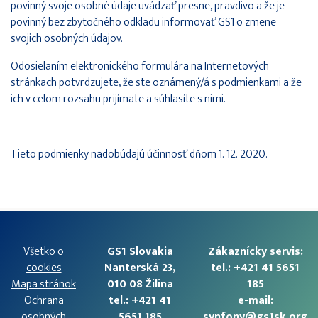
povinný svoje osobné údaje uvádzať presne, pravdivo a že je
povinný bez zbytočného odkladu informovať GS1 o zmene
svojich osobných údajov.
Odosielaním elektronického formulára na Internetových
stránkach potvrdzujete, že ste oznámený/á s podmienkami a že
ich v celom rozsahu prijímate a súhlasíte s nimi.
Tieto podmienky nadobúdajú účinnosť dňom 1. 12. 2020.
Všetko o
GS1 Slovakia
Zákaznícky servis:
cookies
Nanterská 23,
tel.: +421 41 5651
Mapa stránok
010 08 Žilina
185
Ochrana
tel.: +421 41
e-mail:
osobných
5651 185
synfony@gs1sk.org