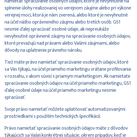
namietať spracúvanie osobných údajov, ktoré je nevyhnutné na
splnenie úlohy realizovanej vo verejnom záujme alebo pri výkone
verejnej moci, ktorá je nám zverená, alebo ktoré je nevyhnutné
na účel nášho oprávneného záujmu alebo tretích osôb. GS1
nesmie ďalej spracúvať osobné údaje, ak nepreukáže
nevyhnutné oprávnené záujmy na spracúvanie osobných údajov,
ktoré prevažujú nad právami alebo Vašimi záujmami, alebo
dôvody na uplatnenie právneho nároku.
Tiež máte právo namietať spracúvanie osobných údajov, ktoré
sa Vás týkajú, na účel priameho marketingu vrátane profilovania
v rozsahu, v akom súvisí s priamym marketingom. Ak namietate
spracúvanie osobných údajov na účel priameho marketingu, GS1
ďalej osobné údaje na účel priameho marketingu nesmie
spracúvať.
Svoje právo namietať môžete uplatňovať automatizovanými
prostriedkami s použitím technických špecifikácií.
Právo namietať spracúvanie osobných údajov máte z dôvodov
týkajúcich sa Vašej konkrétnej situácie, okrem prípadov, keď je