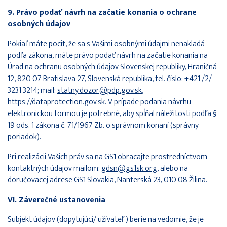
9. Právo podať návrh na začatie konania o ochrane
osobných údajov
Pokiaľ máte pocit, že sa s Vašimi osobnými údajmi nenakladá
podľa zákona, máte právo podať návrh na začatie konania na
Úrad na ochranu osobných údajov Slovenskej republiky, Hraničná
12, 820 07 Bratislava 27, Slovenská republika, tel. číslo: +421 /2/
3231 3214; mail:
statny.dozor@pdp.gov.sk
,
https://dataprotection.gov.sk.
V prípade podania návrhu
elektronickou formou je potrebné, aby spĺňal náležitosti podľa §
19 ods. 1 zákona č. 71/1967 Zb. o správnom konaní (správny
poriadok).
Pri realizácii Vašich práv sa na GS1 obracajte prostredníctvom
kontaktných údajov mailom:
gdsn@gs1sk.org
, alebo na
doručovacej adrese GS1 Slovakia, Nanterská 23, 010 08 Žilina.
VI. Záverečné ustanovenia
Subjekt údajov (dopytujúci/ užívateľ ) berie na vedomie, že je