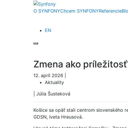
O SYNFONY
Chcem SYNFONY
Referencie
Bl
EN
Zmena ako príležitos
12. apríl 2026
|
Aktuality
|
Júlia Šusteková
Košice sa opäť stali centrom slovenského 
GDSN, Iveta Hreusová.