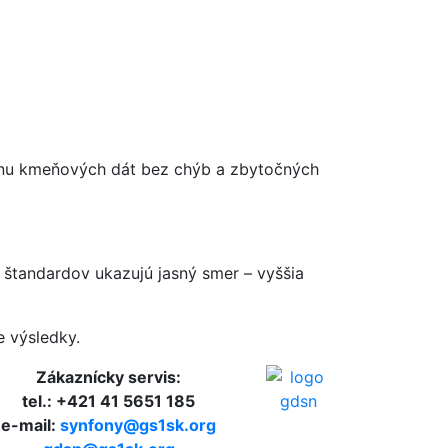
enu kmeňových dát bez chýb a zbytočných
ch štandardov ukazujú jasný smer – vyššia
e výsledky.
Zákaznícky servis:
tel.: +421 41 5651 185
e-mail:
synfony@gs1sk.org