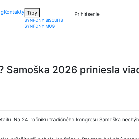
og
Kontakty
Tipy
Prihlásenie
SYNFONY BISCUITS
SYNFONY MUG
ť? Samoška 2026 priniesla via
retailu. Na 24. ročníku tradičného kongresu Samoška nechý