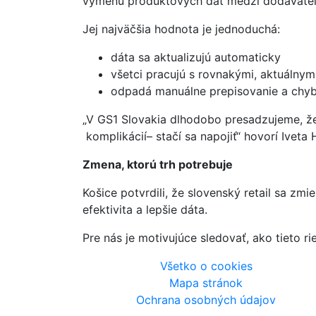
výmenu produktových dát medzi dodávateľ
Jej najväčšia hodnota je jednoduchá:
dáta sa aktualizujú automaticky
všetci pracujú s rovnakými, aktuálnym
odpadá manuálne prepisovanie a chy
„V GS1 Slovakia dlhodobo presadzujeme, ž
komplikácií– stačí sa napojiť“ hovorí Iveta
Zmena, ktorú trh potrebuje
Košice potvrdili, že slovenský retail sa zm
efektivita a lepšie dáta.
Pre nás je motivujúce sledovať, ako tieto r
Všetko o cookies
Mapa stránok
Ochrana osobných údajov