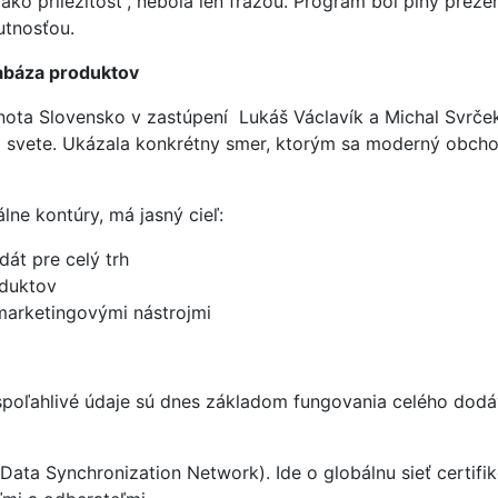
 príležitosť“, nebola len frázou. Program bol plný prezentác
utnosťou.
tabáza produktov
ota Slovensko v zastúpení Lukáš Václavík a Michal Svrček
m svete. Ukázala konkrétny smer, ktorým sa moderný obcho
lne kontúry, má jasný cieľ:
dát pre celý trh
oduktov
 marketingovými nástrojmi
 spoľahlivé údaje sú dnes základom fungovania celého dodá
Data Synchronization Network). Ide o globálnu sieť certif