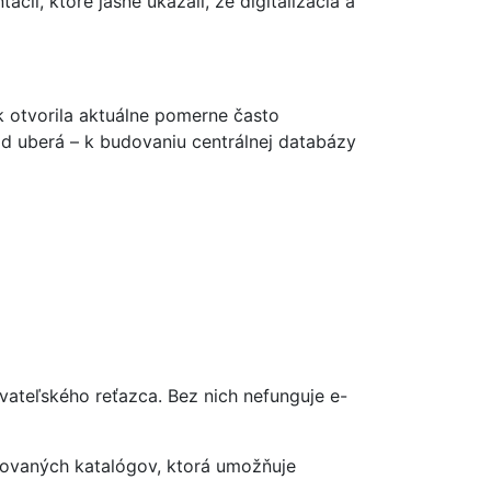
ií, ktoré jasne ukázali, že digitalizácia a
 otvorila aktuálne pomerne často
d uberá – k budovaniu centrálnej databázy
vateľského reťazca. Bez nich nefunguje e-
ikovaných katalógov, ktorá umožňuje