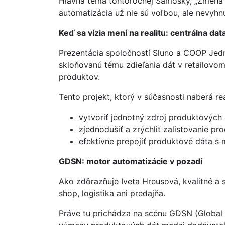
Hlavná téma tohtoročnej Samošky, „Zmena ako
automatizácia už nie sú voľbou, ale nevyhn
Keď sa vízia mení na realitu: centrálna da
Prezentácia spoločností Sluno a COOP Jedn
skloňovanú tému zdieľania dát v retailovo
produktov.
Tento projekt, ktorý v súčasnosti naberá reá
vytvoriť jednotný zdroj produktových 
zjednodušiť a zrýchliť zalistovanie pr
efektívne prepojiť produktové dáta s
GDSN: motor automatizácie v pozadí
Ako zdôrazňuje Iveta Hreusová, kvalitné a
shop, logistika ani predajňa.
Práve tu prichádza na scénu GDSN (Global 