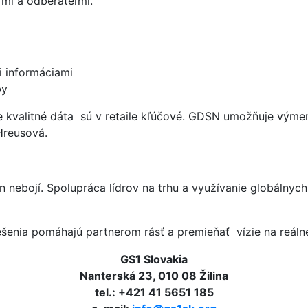
mi a odberateľmi.
i informáciami
by
e kvalitné dáta sú v retaile kľúčové. GDSN umožňuje vým
 Hreusová.
ien nebojí. Spolupráca lídrov na trhu a využívanie globálny
iešenia pomáhajú partnerom rásť a premieňať vízie na reáln
GS1 Slovakia
Nanterská 23, 010 08 Žilina
tel.: +421 41 5651 185