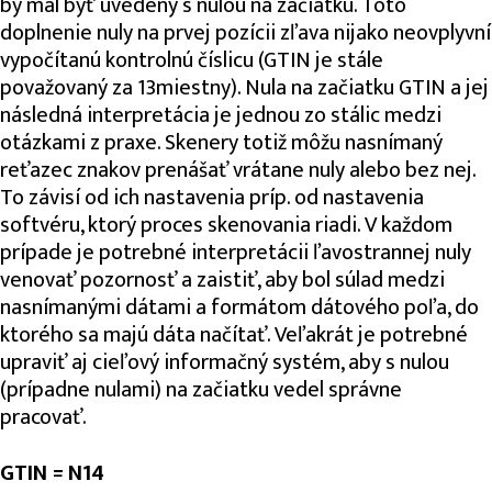
by mal byť uvedený s nulou na začiatku. Toto
doplnenie nuly na prvej pozícii zľava nijako neovplyvní
vypočítanú kontrolnú číslicu (GTIN je stále
považovaný za 13miestny). Nula na začiatku GTIN a jej
následná interpretácia je jednou zo stálic medzi
otázkami z praxe. Skenery totiž môžu nasnímaný
reťazec znakov prenášať vrátane nuly alebo bez nej.
To závisí od ich nastavenia príp. od nastavenia
softvéru, ktorý proces skenovania riadi. V každom
prípade je potrebné interpretácii ľavostrannej nuly
venovať pozornosť a zaistiť, aby bol súlad medzi
nasnímanými dátami a formátom dátového poľa, do
ktorého sa majú dáta načítať. Veľakrát je potrebné
upraviť aj cieľový informačný systém, aby s nulou
(prípadne nulami) na začiatku vedel správne
pracovať.
GTIN = N14