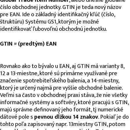
číslo obchodnej jednotky. GTIN je teda nový názov
pre EAN. Ide o základný identifikačný kľúč (číslo,
štruktúru) Systému GS1, ktorým je možné
identifikovať ľubovoľnú obchodnú jednotku.
GTIN = (predtým) EAN
Rovnako ako to bývalo u EAN, aj GTIN má varianty 8,
12 a 13-miestne, ktoré sú primárne využívané pre
značenie spotrebiteľského balenia, a 14-miestny,
ktorý je určený najmä pre vyššie obchodné balenie.
Veľmi sa často v obchodnej praxi stáva, že nie všetky
informačné systémy a softvéry, ktoré pracujú s GTIN,
majú správne definovaný jeho formát, tj numerické
dátové pole s
pevnou dĺžkou 14 znakov
. Pokiaľ je do
tohto poľa zapisovaný napr. 13miestny GTIN, potom