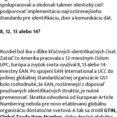
spolupracovali a sledovali takmer identický cieľ:
podporovať implementáciu najrozšírenejšieho
štandardu pre identifikáciu, zber a komunikáciu dát.
8, 12, 13 alebo 14?
Rozdiel bol iba v dĺžke kľúčových identifikačných čísel.
Zatiaľ čo Amerika pracovala s 12-miestnym číslom
UPC, Európa a zvyšok sveta využíval 8, 13 alebo 14-
miestny EAN. Po spojení EAN International a UCC do
jedinej globálnej štandardizačnej organizácie GS1
bolo rozhodnuté, že EAN, rozšírenejší z doposiaľ
používaných identifikačných štruktúr, je nutné
premenovať. Skratka odvodená od European Article
Numbering nebola pre novo etablovanú globálnu
organizáciu dostatočne svetová. A tak sa zrodil
GTIN,
Global Trade Item Number
, alebo dnešné globálne