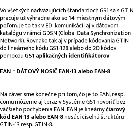
Vo všetkých nadväzujúcich štandardoch GS1 sa s GTIN
pracuje už výhradne ako so 14-miestnym dátovým
poľom. Je to tak v EDI komunikácii aj v dátovom
katalógu v rámci GDSN (Global Data Synchronization
Network). Rovnako tak aj v prípade kódovania GTIN
do lineárneho kódu GS1-128 alebo do 2D kódov
pomocou
GS1 aplikačných identifikátorov
.
EAN = DÁTOVÝ NOSIČ EAN-13 alebo EAN-8
Na záver sme konečne pri tom, čo je to EAN, resp.
čomu môžeme aj teraz v Systéme GS1 hovoriť bez
väčšieho pochybenia EAN. EAN je lineárny
čiarový
kód EAN-13 alebo EAN-8
nesúci číselnú štruktúru
GTIN-13 resp. GTIN-8.