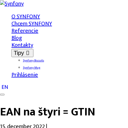
O SYNFONY
Chcem SYNFONY
Referencie
Blog
Kontakty
Tipy
Synfony Biscuits
Synfony Mug
Prihlásenie
EN
EAN na štyri = GTIN
15. december 2022
|